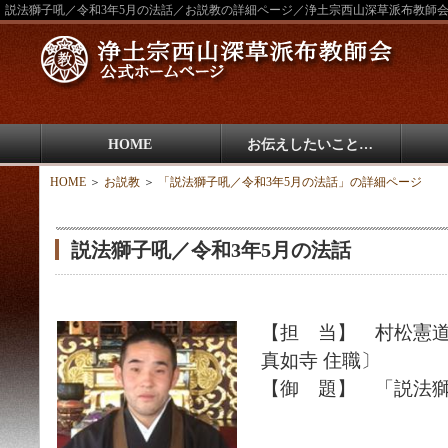
説法獅子吼／令和3年5月の法話／お説教の詳細ページ／浄土宗西山深草派布教師
HOME
お伝えしたいこと…
HOME
＞
お説教
＞
「説法獅子吼／令和3年5月の法話」の詳細ページ
説法獅子吼／令和3年5月の法話
【担 当】 村松憲
真如寺 住職〕
【御 題】 「説法