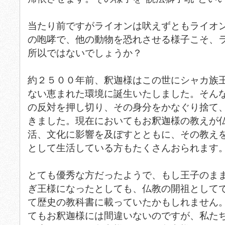
当たり前ですがライオンは吠えずともライオ
の咆哮で、他の動物を恐れさせる様子こそ、
所以ではないでしょうか？
約２５００年前、釈迦様はこの世にシャカ族
ない恵まれた環境に誕生いたしました。そん
の反対を押し切り、その身分をかなぐり捨て
きました。現在においてもお釈迦様の教えが
活、文化に影響を及ぼすとともに、その教え
として生活している方もたくさんおられます
とても優秀な方だったようで、もし王子のま
ぎ王様になったとしても、仏教の開祖として
て歴史の教科書に載っていたかもしれません
てもお釈迦様には間違いないのですが、私た