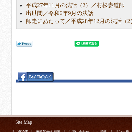
平成27年11月の法話（2）／村松憲道師
出世間／令和6年9月の法話
師走にあたって／平成28年12月の法話（2
Site Map
｜
HOME
｜
布教師会の概要
｜
お問い合わせ
｜
お説教
｜
リンク集