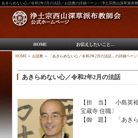
あきらめない心／令和2年2月の法話／お説教の詳細ページ／浄土宗西山深草派布
HOME
お伝えしたいこと…
HOME
＞
お説教
＞
「あきらめない心／令和2年2月の法話」の詳細ページ
あきらめない心／令和2年2月の法話
【担 当】 小島英
宝蔵寺 住職〕
【御 題】 「あき