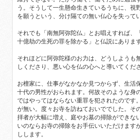
う。そうして一生懸命生きているうちに、視
を願うという、分け隔ての無い仏心を失って
それでも「南無阿弥陀仏」とお唱えすれば、
十億劫の生死の罪を除かる」と仏説にありま
それほどに阿弥陀様のお力は、どうしようも
しくださり、悪い心を仏の心へと導いてくだ
お檀家に、仕事がなかなか見つからず、生活
十代の男性がおられます。何故そのような身
ではやってはならない重罪を犯されたのです
が無い。度々お寺を訪ねておいででした。そ
拝者が大幅に増え、庭やお墓の掃除ができな
いのならお寺の掃除をお手伝いいただけます
しします。