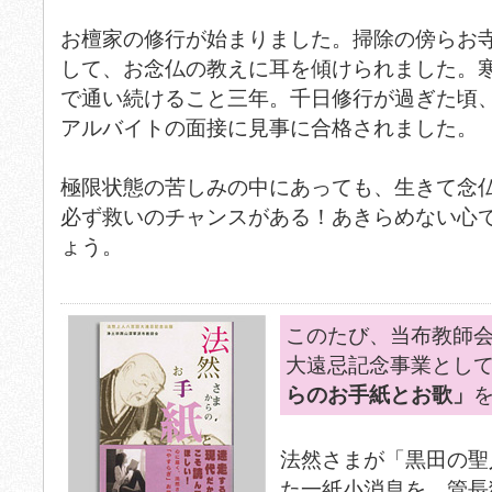
お檀家の修行が始まりました。掃除の傍らお
して、お念仏の教えに耳を傾けられました。
で通い続けること三年。千日修行が過ぎた頃
アルバイトの面接に見事に合格されました。
極限状態の苦しみの中にあっても、生きて念
必ず救いのチャンスがある！あきらめない心
ょう。
このたび、当布教師会
大遠忌記念事業とし
らのお手紙とお歌」
法然さまが「黒田の聖
た一紙小消息を、管長