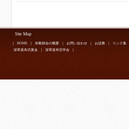
Site Map
｜
HOME
｜
布教師会の概要
｜
お問い合わせ
｜
お説教
｜
リンク集
深草派布式衆会
｜
深草派布宗学会
｜