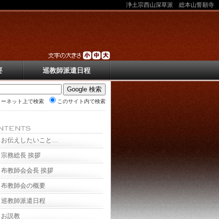
浄土宗西山深草派 総本山誓願寺
要
巡教師派遣日程
ターネット上で検索
このサイト内で検索
お伝えしたいこと…
宗務総長 挨拶
布教師会会長 挨拶
布教師会の概要
巡教師派遣日程
お説教