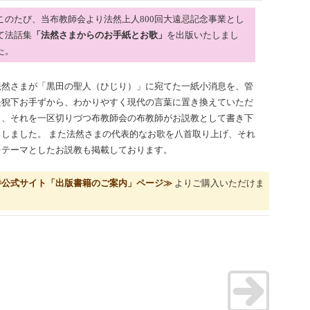
このたび、当布教師会より法然上人800回大遠忌記念事業とし
て法話集
「法然さまからのお手紙とお歌」
を出版いたしまし
た。
法然さまが「黒田の聖人（ひじり）」に宛てた一紙小消息を、管
長猊下お手ずから、わかりやすく現代の言葉に置き換えていただ
き、それを一区切りづつ布教師会の布教師がお説教として書き下
ろしました。 また法然さまの代表的なお歌を八首取り上げ、それ
をテーマとしたお説教も掲載しております。
寺公式サイト「出版書籍のご案内」ページ≫
よりご購入いただけま