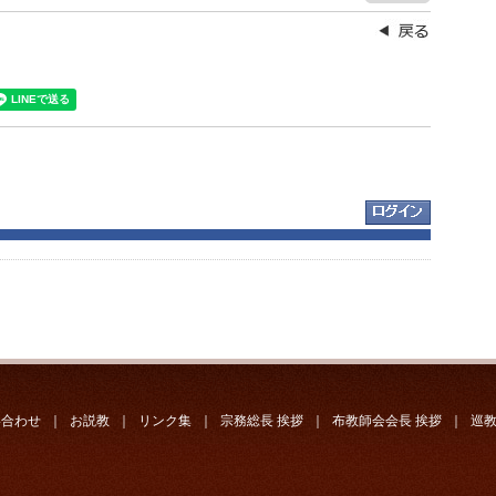
い合わせ
｜
お説教
｜
リンク集
｜
宗務総長 挨拶
｜
布教師会会長 挨拶
｜
巡