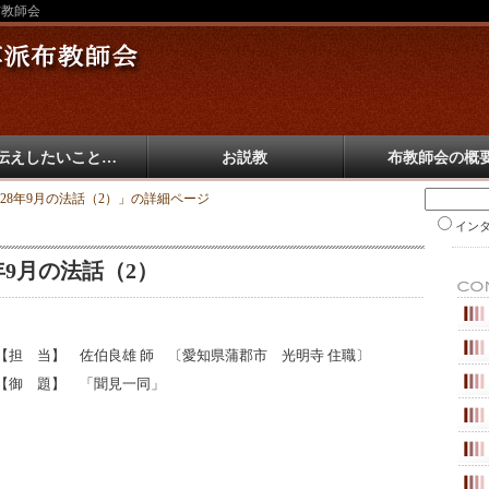
布教師会
伝えしたいこと…
お説教
布教師会の概
28年9月の法話（2）」の詳細ページ
イン
年9月の法話（2）
【担 当】 佐伯良雄 師 〔愛知県蒲郡市 光明寺 住職〕
【御 題】 「聞見一同」