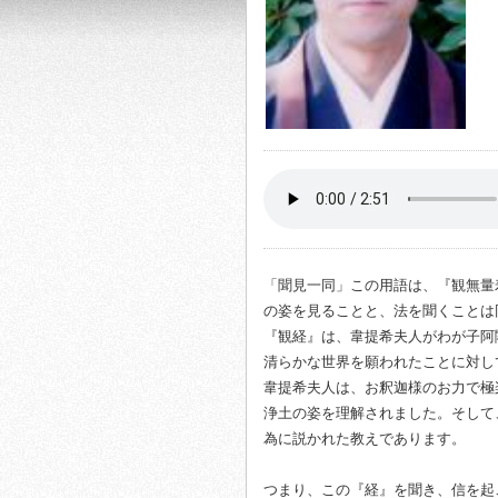
「聞見一同」この用語は、『観無量
の姿を見ることと、法を聞くことは
『観経』は、韋提希夫人がわが子阿
清らかな世界を願われたことに対し
韋提希夫人は、お釈迦様のお力で極
浄土の姿を理解されました。そして
為に説かれた教えであります。
つまり、この『経』を聞き、信を起