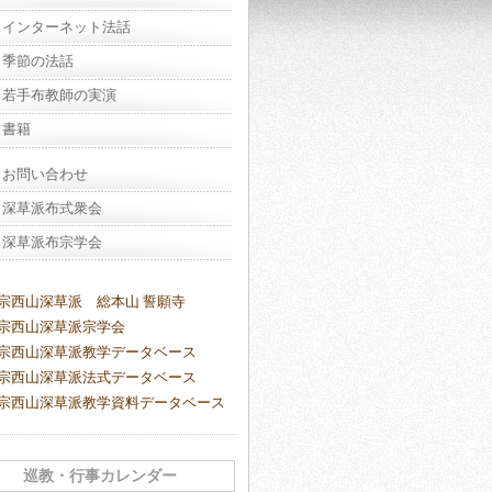
インターネット法話
季節の法話
若手布教師の実演
書籍
お問い合わせ
深草派布式衆会
深草派布宗学会
宗西山深草派 総本山 誓願寺
宗西山深草派宗学会
宗西山深草派教学データベース
宗西山深草派法式データベース
宗西山深草派教学資料データベース
巡教・行事カレンダー