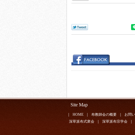
Site Map
｜
HOME
｜
布教師会の概要
｜
お問
深草派布式衆会
｜
深草派布宗学会
｜