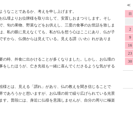
ようなことであるか、考えを申し上げます。
日
お仏壇よりお位牌様を取り出して、安置しおまつりします。そし
で、旬の果物、野菜などをお供えし、三度の食事のお世話を致しま
2
は、私の眼に見えなくても、私が仏を想う心はここにあり、仏が子
9
ですから、仏側からは見えている。見える謂（いわ）れがありま
16
23
要の時、外食に出かけることが多くなりました。しかし、お仏壇の
30
事をしたほうが、亡き先祖も一緒に喜んでくださるような気がする
祖様とは、見える「謂れ」があり、仏の教えを聞き信じることで
界であろうかと想いますが、お仏壇の前で繰り広げられている光景
ます。普段には、身近に仏様を意識しませんが、自分の周りに極楽