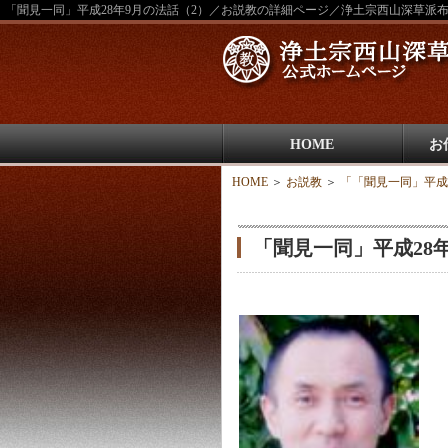
「聞見一同」平成28年9月の法話（2）／お説教の詳細ページ／浄土宗西山深草派
HOME
お
HOME
＞
お説教
＞
「「聞見一同」平成
「聞見一同」平成28