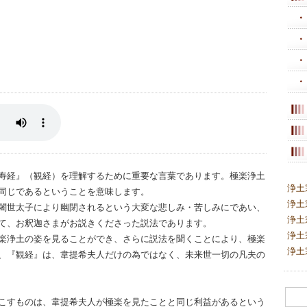
寿経』（観経）を理解するために重要な言葉であります。極楽浄土
浄土
同じであるということを意味します。
浄土
闍世太子により幽閉されるという大変な悲しみ・苦しみにであい、
浄土
て、お釈迦さまがお説きくださった説法であります。
浄土
楽浄土の姿を見ることができ、さらに説法を聞くことにより、極楽
浄土
、『観経』は、韋提希夫人だけの為ではなく、未来世一切の凡夫の
こすものは、韋提希夫人が極楽を見たことと同じ利益があるという