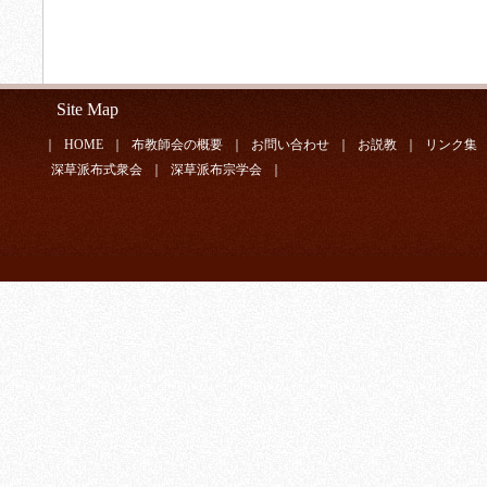
Site Map
｜
HOME
｜
布教師会の概要
｜
お問い合わせ
｜
お説教
｜
リンク集
深草派布式衆会
｜
深草派布宗学会
｜