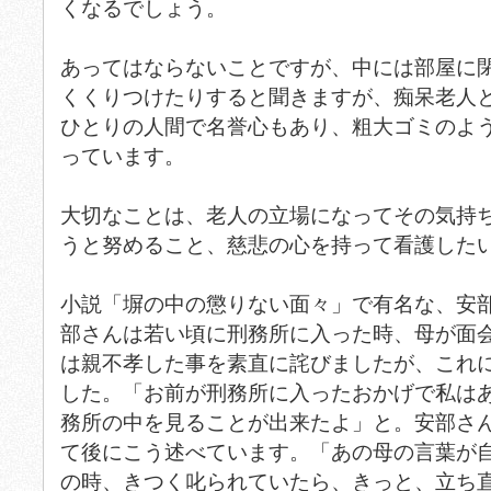
くなるでしょう。
あってはならないことですが、中には部屋に
くくりつけたりすると聞きますが、痴呆老人
ひとりの人間で名誉心もあり、粗大ゴミのよ
っています。
大切なことは、老人の立場になってその気持
うと努めること、慈悲の心を持って看護した
小説「塀の中の懲りない面々」で有名な、安
部さんは若い頃に刑務所に入った時、母が面
は親不孝した事を素直に詫びましたが、これ
した。「お前が刑務所に入ったおかげで私は
務所の中を見ることが出来たよ」と。安部さ
て後にこう述べています。「あの母の言葉が
の時、きつく叱られていたら、きっと、立ち