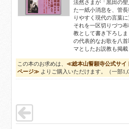
法然さまが「黒田の聖
た一紙小消息を、管長
りやすく現代の言葉に
それを一区切りづつ布
教として書き下ろしま
の代表的なお歌を八首
マとしたお説教も掲載
この本のお求めは、
≪総本山誓願寺公式サイ
ページ≫
よりご購入いただけます。（一部1,