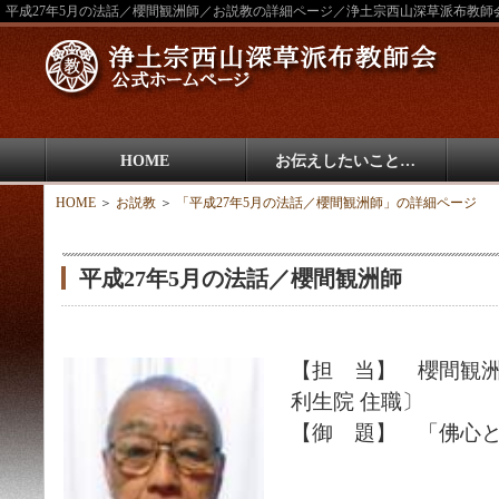
平成27年5月の法話／櫻間観洲師／お説教の詳細ページ／浄土宗西山深草派布教師
HOME
お伝えしたいこと…
HOME
＞
お説教
＞
「平成27年5月の法話／櫻間観洲師」の詳細ページ
平成27年5月の法話／櫻間観洲師
【担 当】 櫻間観
利生院 住職〕
【御 題】 「佛心