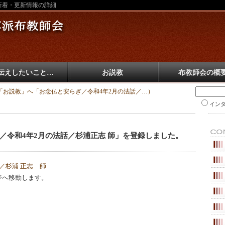
新着・更新情報の詳細
伝えしたいこと…
お説教
布教師会の概
「お説教」へ「お念仏と安らぎ／令和4年2月の法話／…）
イン
／令和4年2月の法話／杉浦正志 師」を登録しました。
／杉浦 正志 師
ジへ移動します。