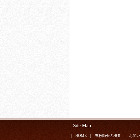
Site Map
｜
HOME
｜
布教師会の概要
｜
お問