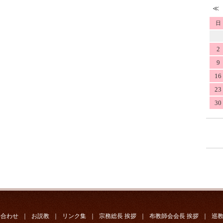
日
2
9
16
23
30
い合わせ
｜
お説教
｜
リンク集
｜
宗務総長 挨拶
｜
布教師会会長 挨拶
｜
巡