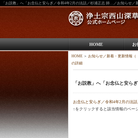
「お説教」へ「お念仏と安らぎ／令和4年2月の法話／杉浦正志 師…／お知らせ／
HOME
お
HOME
＞
お知らせ／新着・更新情報（
の詳細
「お説教」へ「お念仏と安らぎ
お念仏と安らぎ／令和4年2月の法話
↑をクリックすると該当情報のペー