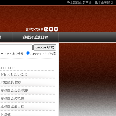
浄土宗西山深草派 総本山誓願寺
要
巡教師派遣日程
ターネット上で検索
このサイト内で検索
お伝えしたいこと…
宗務総長 挨拶
布教師会会長 挨拶
布教師会の概要
巡教師派遣日程
お説教