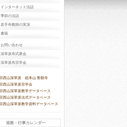
インターネット法話
季節の法話
若手布教師の実演
書籍
お問い合わせ
深草派布式衆会
深草派布宗学会
宗西山深草派 総本山 誓願寺
宗西山深草派宗学会
宗西山深草派教学データベース
宗西山深草派法式データベース
宗西山深草派教学資料データベース
巡教・行事カレンダー