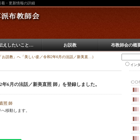
新着・更新情報の詳細
伝えしたいこと…
お説教
布教師会の概
「お説教」へ「美しい姿／令和2年6月の法話／新美直…）
イン
2年6月の法話／新美直照 師」を登録しました。
直照 師
ジへ移動します。