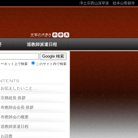
浄土宗西山深草派 総本山誓願寺
要
巡教師派遣日程
ターネット上で検索
このサイト内で検索
お伝えしたいこと…
宗務総長 挨拶
布教師会会長 挨拶
布教師会の概要
巡教師派遣日程
お説教