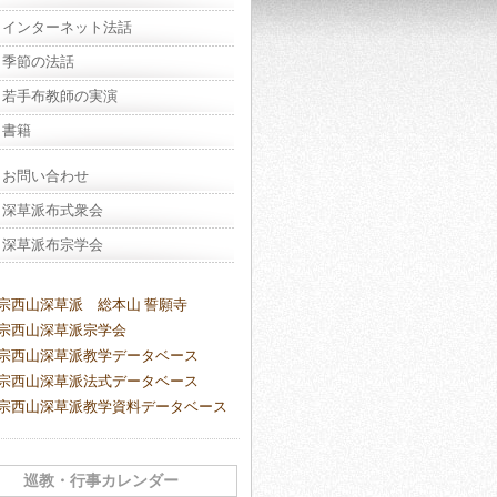
インターネット法話
季節の法話
若手布教師の実演
書籍
お問い合わせ
深草派布式衆会
深草派布宗学会
宗西山深草派 総本山 誓願寺
宗西山深草派宗学会
宗西山深草派教学データベース
宗西山深草派法式データベース
宗西山深草派教学資料データベース
巡教・行事カレンダー