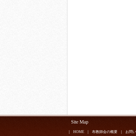
Site Map
｜
HOME
｜
布教師会の概要
｜
お問