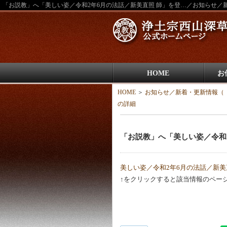
「お説教」へ「美しい姿／令和2年6月の法話／新美直照 師」を登…／お知らせ／
HOME
お
HOME
＞
お知らせ／新着・更新情報（
の詳細
「お説教」へ「美しい姿／令和
美しい姿／令和2年6月の法話／新美
↑をクリックすると該当情報のペー