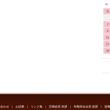
日
2
9
16
23
30
い合わせ
｜
お説教
｜
リンク集
｜
宗務総長 挨拶
｜
布教師会会長 挨拶
｜
巡