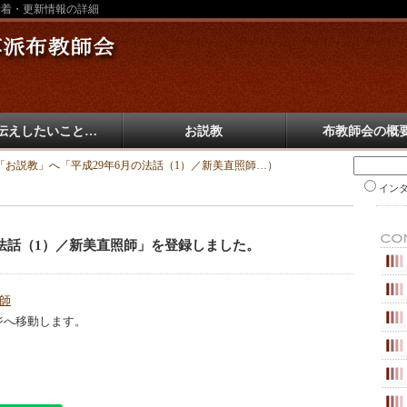
新着・更新情報の詳細
伝えしたいこと…
お説教
布教師会の概
お説教」へ「平成29年6月の法話（1）／新美直照師…）
イン
の法話（1）／新美直照師」を登録しました。
照師
ジへ移動します。