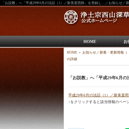
「お説教」へ「平成29年6月の法話（1）／新美直照師」を登録し…／お知らせ／
HOME
お
HOME
＞
お知らせ／新着・更新情報（「
の詳細
「お説教」へ「平成29年6月
平成29年6月の法話（1）／新美直
↑をクリックすると該当情報のペー