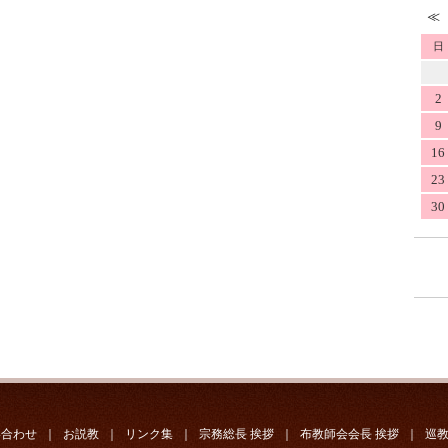
日
2
9
16
23
30
い合わせ
｜
お説教
｜
リンク集
｜
宗務総長 挨拶
｜
布教師会会長 挨拶
｜
巡