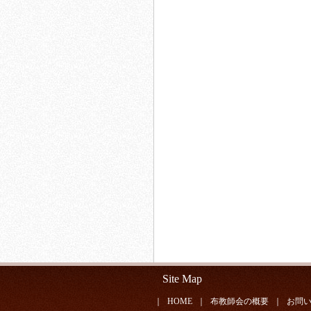
Site Map
｜
HOME
｜
布教師会の概要
｜
お問