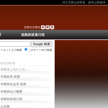
浄土宗西山深草派 総本山誓願寺
要
巡教師派遣日程
ターネット上で検索
このサイト内で検索
お伝えしたいこと…
宗務総長 挨拶
布教師会会長 挨拶
布教師会の概要
巡教師派遣日程
お説教