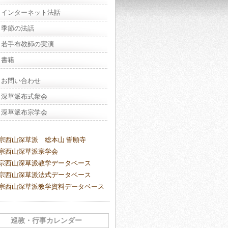
インターネット法話
季節の法話
若手布教師の実演
書籍
お問い合わせ
深草派布式衆会
深草派布宗学会
宗西山深草派 総本山 誓願寺
宗西山深草派宗学会
宗西山深草派教学データベース
宗西山深草派法式データベース
宗西山深草派教学資料データベース
巡教・行事カレンダー